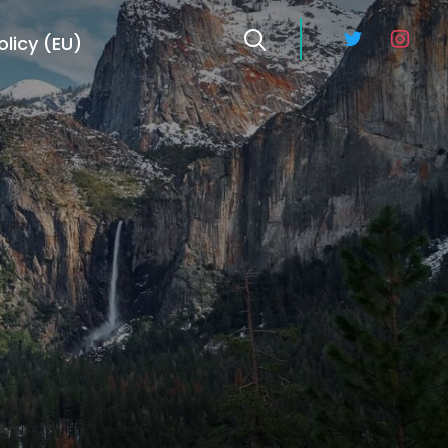
twitter
instagra
licy (EU)