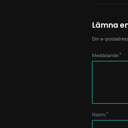
Lämna e
Din e-postadres
*
Meddelande:
*
Namn: