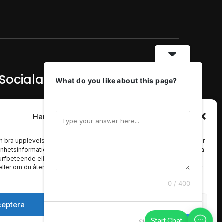
Sociala Medier
What do you like about this page?
Håll kontakten med LocalEyes
Hantera samtycke för cookies
witter
instagram
en bra upplevelse använder vi teknik som cookies för att lagra och/eller
hetsinformation. När du samtycker till dessa tekniker kan vi behandla
rfbeteende eller unika ID:n på denna webbplats. Om du inte
ller om du återkallar ditt samtycke kan detta påverka vissa funktioner
0 / 400
Designed by
WPZOOM
ceptera
Neka
Visa preferenser
Skip
Next