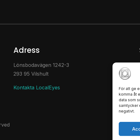
Adress
Lönsbodavägen 1242-3
293 95 Vilshult
t
Kontakta LocalEyes
För att ge 
komma åt en
data som su
samtycker e
negativt.
rved
Ac