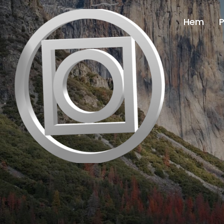
Hem
P