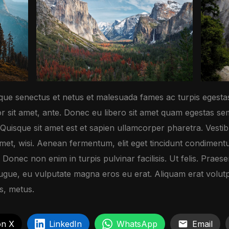
tique senectus et netus et malesuada fames ac turpis egesta
mpor sit amet, ante. Donec eu libero sit amet quam egestas se
. Quisque sit amet est et sapien ullamcorper pharetra. Vest
met, wisi. Aenean fermentum, elit eget tincidunt condiment
 Donec non enim in turpis pulvinar facilisis. Ut felis. Prae
ugue, eu vulputate magna eros eu erat. Aliquam erat volutpa
us, metus.
on X
LinkedIn
WhatsApp
Email