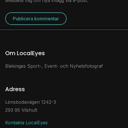
Meddela mig om nya inlägg via e-post.
Om LocalEyes
Blekinges Sport-, Event- och Nyhetsfotograf
Adress
Lönsbodavägen 1242-3
293 95 Vilshult
Kontakta LocalEyes