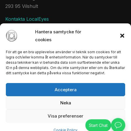
293 95 Vilshult
Kontakta LocalEyes
Hantera samtycke för
cookies
Sociala Medier
För att ge en bra upplevelse använder vi teknik som cookies för att
Håll kontakten med LocalEyes
lagra och/eller komma åt enhetsinformation. När du samtycker till
dessa tekniker kan vi behandla data som surfbeteende eller unika
twitter
instagram
ID:n på denna webbplats. Om du inte samtycker eller om du återkallar
ditt samtycke kan detta påverka vissa funktioner negativt.
Acceptera
Copyright © 2026 — LocalEyes All Rights Reserved
Neka
Designed by
WPZOOM
Visa preferenser
Cookie Policy