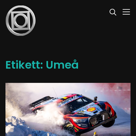
Info
Etikett:
Umeå