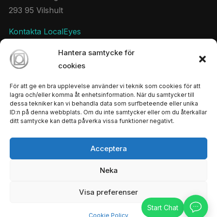
293 95 Vilshult
Kontakta LocalEyes
Hantera samtycke för
cookies
Sociala Medier
För att ge en bra upplevelse använder vi teknik som cookies för att
Håll kontakten med LocalEyes
lagra och/eller komma åt enhetsinformation. När du samtycker till
dessa tekniker kan vi behandla data som surfbeteende eller unika
twitter
instagram
ID:n på denna webbplats. Om du inte samtycker eller om du återkallar
ditt samtycke kan detta påverka vissa funktioner negativt.
Acceptera
Copyright © 2026 — LocalEyes All Rights Reserved
Neka
Designed by
WPZOOM
Visa preferenser
Cookie Policy