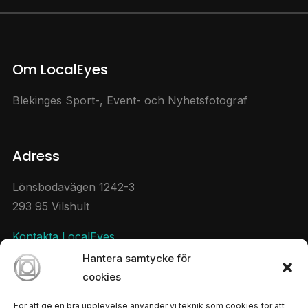
Om LocalEyes
Blekinges Sport-, Event- och Nyhetsfotograf
Adress
Lönsbodavägen 1242-3
293 95 Vilshult
Kontakta LocalEyes
Hantera samtycke för
cookies
Sociala Medier
För att ge en bra upplevelse använder vi teknik som cookies för att