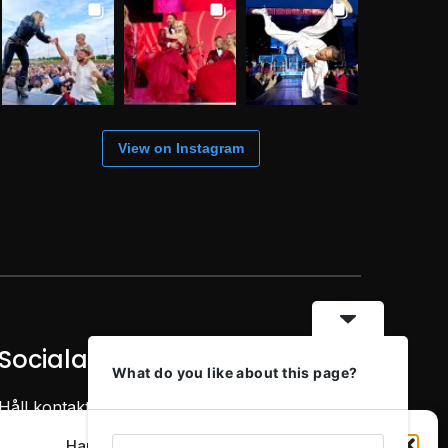
View on Instagram
Sociala Medier
What do you like about this page?
Håll kontakten med LocalEyes
Hantera samtycke för cookies
witter
instagram